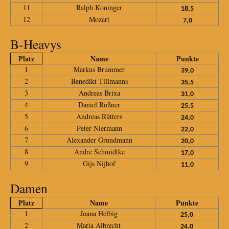
11
Ralph Koninger
18,5
12
Mozart
7,0
B-Heavys
Platz
Name
Punkte
1
Markus Brummer
39,0
2
Benedikt Tillmanns
35,5
3
Andreas Brixa
31,0
4
Daniel Roßner
25,5
5
Andreas Rütters
24,0
6
Peter Niermann
22,0
7
Alexander Grundmann
20,0
8
Andre Schmidtke
17,0
9
Gijs Nijhof
11,0
Damen
Platz
Name
Punkte
1
Joana Helbig
25,0
2
Maria Albrecht
24,0