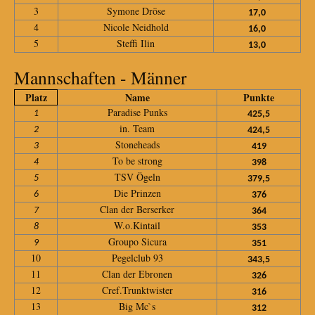
3
Symone Dröse
17,0
4
Nicole Neidhold
16,0
5
Steffi Ilin
13,0
Mannschaften - Männer
Platz
Name
Punkte
Paradise Punks
1
425,5
in. Team
2
424,5
Stoneheads
3
419
To be strong
4
398
TSV Ögeln
5
379,5
Die Prinzen
6
376
Clan der Berserker
7
364
W.o.Kintail
8
353
Groupo Sicura
9
351
10
Pegelclub 93
343,5
11
Clan der Ebronen
326
12
Cref.Trunktwister
316
13
Big Mc`s
312