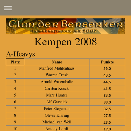
Kempen 2008
A-Heavys
Platz
Name
Punkte
1
Manfred Mühlenhaus
56,0
2
Warren Trask
48,5
3
Arnold Wasembalie
44,5
4
Carsten Koeck
41,5
5
Marc Hunter
38,5
6
Alf Grasnick
33,0
7
Peter Stegeman
32,5
8
Oliver Kläring
27,5
9
Michael van Well
23,5
10
Antony Lordi
19,0