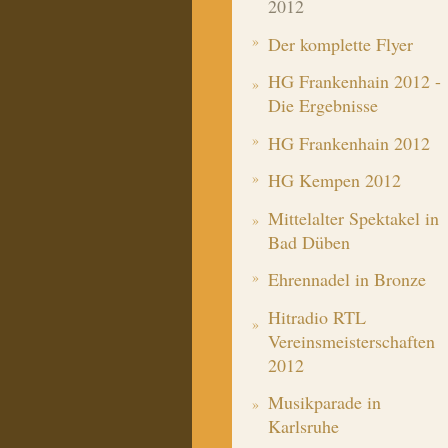
2012
Der komplette Flyer
HG Frankenhain 2012 -
Die Ergebnisse
HG Frankenhain 2012
HG Kempen 2012
Mittelalter Spektakel in
Bad Düben
Ehrennadel in Bronze
Hitradio RTL
Vereinsmeisterschaften
2012
Musikparade in
Karlsruhe