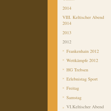
2014
VIII. Keltischer Abend
2014
2013
2012
Frankenhain 2012
Wettkämpfe 2012
HG Trebsen
Erlebnistag Sport
Freitag
Samstag
VI.Keltischer Abend