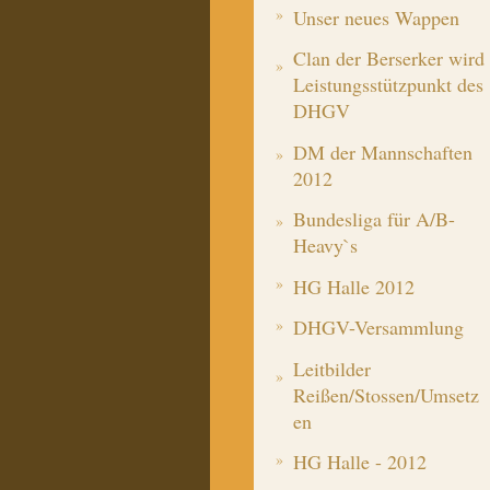
Unser neues Wappen
Clan der Berserker wird
Leistungsstützpunkt des
DHGV
DM der Mannschaften
2012
Bundesliga für A/B-
Heavy`s
HG Halle 2012
DHGV-Versammlung
Leitbilder
Reißen/Stossen/Umsetz
en
HG Halle - 2012