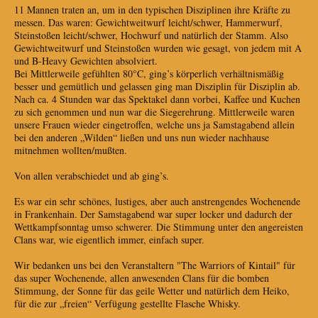
11 Mannen traten an, um in den typischen Disziplinen ihre Kräfte zu
messen. Das waren: Gewichtweitwurf leicht/schwer, Hammerwurf,
Steinstoßen leicht/schwer, Hochwurf und natürlich der Stamm. Also
Gewichtweitwurf und Steinstoßen wurden wie gesagt, von jedem mit A
und B-Heavy Gewichten absolviert.
Bei Mittlerweile gefühlten 80°C, ging’s körperlich verhältnismäßig
besser und gemütlich und gelassen ging man Disziplin für Disziplin ab.
Nach ca. 4 Stunden war das Spektakel dann vorbei, Kaffee und Kuchen
zu sich genommen und nun war die Siegerehrung. Mittlerweile waren
unsere Frauen wieder eingetroffen, welche uns ja Samstagabend allein
bei den anderen „Wilden“ ließen und uns nun wieder nachhause
mitnehmen wollten/mußten.
Von allen verabschiedet und ab ging’s.
Es war ein sehr schönes, lustiges, aber auch anstrengendes Wochenende
in Frankenhain. Der Samstagabend war super locker und dadurch der
Wettkampfsonntag umso schwerer. Die Stimmung unter den angereisten
Clans war, wie eigentlich immer, einfach super.
Wir bedanken uns bei den Veranstaltern "The Warriors of Kintail" für
das super Wochenende, allen anwesenden Clans für die bomben
Stimmung, der Sonne für das geile Wetter und natürlich dem Heiko,
für die zur „freien“ Verfügung gestellte Flasche Whisky.