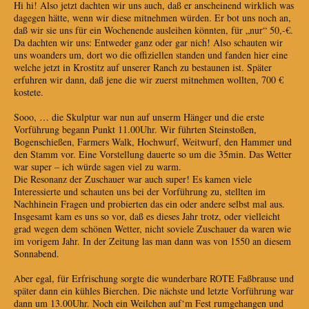
Hi hi! Also jetzt dachten wir uns auch, daß er anscheinend wirklich was
dagegen hätte, wenn wir diese mitnehmen würden. Er bot uns noch an,
daß wir sie uns für ein Wochenende ausleihen könnten, für „nur“ 50,-€.
Da dachten wir uns: Entweder ganz oder gar nich! Also schauten wir
uns woanders um, dort wo die offiziellen standen und fanden hier eine
welche jetzt in Krostitz auf unserer Ranch zu bestaunen ist. Später
erfuhren wir dann, daß jene die wir zuerst mitnehmen wollten, 700 €
kostete.
Sooo, … die Skulptur war nun auf unserm Hänger und die erste
Vorführung begann Punkt 11.00Uhr. Wir führten Steinstoßen,
Bogenschießen, Farmers Walk, Hochwurf, Weitwurf, den Hammer und
den Stamm vor. Eine Vorstellung dauerte so um die 35min. Das Wetter
war super – ich würde sagen viel zu warm.
Die Resonanz der Zuschauer war auch super! Es kamen viele
Interessierte und schauten uns bei der Vorführung zu, stellten im
Nachhinein Fragen und probierten das ein oder andere selbst mal aus.
Insgesamt kam es uns so vor, daß es dieses Jahr trotz, oder vielleicht
grad wegen dem schönen Wetter, nicht soviele Zuschauer da waren wie
im vorigem Jahr. In der Zeitung las man dann was von 1550 an diesem
Sonnabend.
Aber egal, für Erfrischung sorgte die wunderbare ROTE Faßbrause und
später dann ein kühles Bierchen. Die nächste und letzte Vorführung war
dann um 13.00Uhr. Noch ein Weilchen auf‘m Fest rumgehangen und