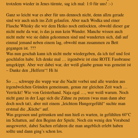
trotzdem wieder in Jenes türmte, sag ich mal: 1:0 für uns! :-)
Ganz so leicht war es aber für uns dennoch nicht, denn allzu gerade
sind wir auch nich ins Zelt gelaufen. Aber nach Wodka und einer
Flasche Whisky die wir dem Heiko noch entlockten, obwohl dieser gar
nicht mehr da war, is das ja nun kein Wunder. Manche wissen auch
nicht mehr wie sie dahin gekommen sind und wunderten sich, daß auf
einmal jemand neben einem lag, obwohl man zusammen zu Bett
gegangen ist. ???
Was nun geschah kann ich nicht mehr wiedergeben, da ich tief und fest
geschlafen habe. Ich denke mal … irgendwie ist eine ROTE Fassbrause
umgekippt. Aber wer dabei war, der weiß glaube genau was gemeint ist
– Danke den „Helfern“! Hi hi
So …, schwupp die wupp war die Nacht vorbei und alle wurden aus
irgendwelchen Gründen gemeinsam, genau zur gleichen Zeit wach …
Verrückt! Wie von Geisterhand. Naja egal …, wer weiß warum. Noch
nicht ganz in der Lage sich die Zähne zu putzen (was man dann aber
doch noch tat), aber mit einem „leichtem Hungergefühl“ suchte man
erstmal die „Küche“ auf.
Was gegessen und getrunken und nun hieß es warten, in gefühlten 60°C
im Schatten, auf den Beginn der Spiele. Noch ein wenig den Vorabend
ausgewertet, dabei Sachen erfahren die man angeblich erlebt haben
sollte und dann ging’s schon los.