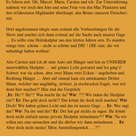
Es fuhren mit: Oli, Marcel, Maria, Carsten und ich. Zur Unterstützung
nahmen wir noch den Jens und seine Frau von den Mac Plautzern und
den erfahrensten Highlander überhaupt, den Bruno (unseren Fleischer)
mit.
Dort angekommen tätigte man erstmal alle Vorbereitungen für die
Show und machte sich dann erstmal auf die Suche nach unserer Gage
… Es sollte eine Holzskulptur aus den letzten Jahren sein. Es standen
einige rum: schöne – nicht so schöne und DIE ! DIE eine, die wir
unbedingt haben wollten!
Also Carsten und ich ab zum Auto mit Hänger und hin zu UNSERER
auserwählten Skulptur … auf grünes Licht gewartet und los ging’s!
Schwer war sie schon, aber zwei Mann zwei Ecken – angehoben und
Richtung Hänger … Aber auf einmal kam ein unbekannter Dritter
Mann, welcher uns ungläubig, irritiert, ja erschrocken fragte, was wir
denn hier machen?! Hier mal das Gespräch:
Er
Wir
„
: He!!! He!!! Was macht ihr da?
: ??? Wir laden die Skulptur
Er
Wir
ein?!
: Das geht doch nicht?! Das könnt ihr doch nich machen!
:
Er
Doch! Wir haben grünes Licht und das ist unsere Gage …
: Wer sagt
Wir
Er
das?
: Na der und der?
: Der hat gar nichts zu sagen. Ihr könnt
Wir
doch nicht einfach meine private Skulptur mitnehmen?!?
: Na wir
Er
sollen uns eine aussuchen und die dürfen wir dann mitnehmen …
:
Aber doch nicht meine! Mein Ausstellungsstück ….?!“