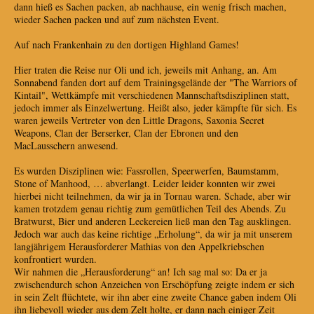
dann hieß es Sachen packen, ab nachhause, ein wenig frisch machen,
wieder Sachen packen und auf zum nächsten Event.
Auf nach Frankenhain zu den dortigen Highland Games!
Hier traten die Reise nur Oli und ich, jeweils mit Anhang, an. Am
Sonnabend fanden dort auf dem Trainingsgelände der "The Warriors of
Kintail", Wettkämpfe mit verschiedenen Mannschaftsdisziplinen statt,
jedoch immer als Einzelwertung. Heißt also, jeder kämpfte für sich. Es
waren jeweils Vertreter von den Little Dragons, Saxonia Secret
Weapons, Clan der Berserker, Clan der Ebronen und den
MacLausschern anwesend.
Es wurden Disziplinen wie: Fassrollen, Speerwerfen, Baumstamm,
Stone of Manhood, … abverlangt. Leider leider konnten wir zwei
hierbei nicht teilnehmen, da wir ja in Tornau waren. Schade, aber wir
kamen trotzdem genau richtig zum gemütlichen Teil des Abends. Zu
Bratwurst, Bier und anderen Leckereien ließ man den Tag ausklingen.
Jedoch war auch das keine richtige „Erholung“, da wir ja mit unserem
langjährigem Herausforderer Mathias von den Appelkriebschen
konfrontiert wurden.
Wir nahmen die „Herausforderung“ an! Ich sag mal so: Da er ja
zwischendurch schon Anzeichen von Erschöpfung zeigte indem er sich
in sein Zelt flüchtete, wir ihn aber eine zweite Chance gaben indem Oli
ihn liebevoll wieder aus dem Zelt holte, er dann nach einiger Zeit